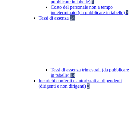
pubblicare in tabelle)
1
Costo del personale non a tempo
indeterminato (da pubblicare in tabelle)
7
Tassi di assenza
14
Tassi di assenza trimestrali (da pubblicare
in tabelle)
14
Incarichi conferiti e autorizzati ai dipendenti
(dirigenti e non dirigenti)
3