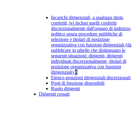
Incarichi dirigenziali, a qualsiasi titolo
conferiti, ivi inclusi quelli conferiti
discrezionalmente dall'organo di indirizzo
politico senza procedure pubbliche di
selezione e titolari di posizione
organizzativa con funzioni dirigenziali (da
pubblicare in tabelle che distinguano le
seguenti situazioni: dirigenti, dirigenti
individuati discrezionalmente, titolari di
posizione organizzativa con funzioni
dirigenziali)
8
Elenco posizioni dirigenziali discrezionali
Posti di funzione disponibili
Ruolo dirigenti
Dirigenti cessati