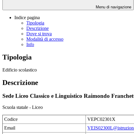
Menu di navigazione
Indice pagina
Tipologia
Descrizione
Dove si trova
Modalità di accesso
Info
Tipologia
Edificio scolastico
Descrizione
Sede Liceo Classico e Linguistico Raimondo Franchet
Scuola statale - Liceo
Codice
VEPC02301X
Email
VEIS02300L@istruzione