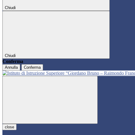
Chiudi
Chiudi
Conferma
Annulla
Conferma
close