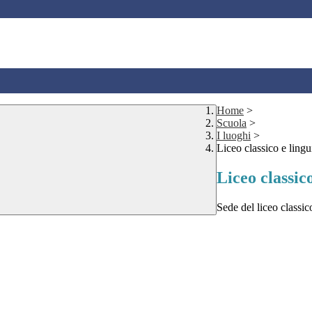
Home
>
Scuola
>
I luoghi
>
Liceo classico e ling
Liceo classic
Sede del liceo classic