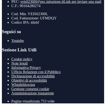
PEC:
veis02300l@pec.istruzione.it
Link per inviare una mail
C.F.: 90164280274
Cod. Min. VEIS02300L
Cod. Fatturazione: UFMDQY
Codice IPA: idisbf
Seguici su
Youtube
Sezione Link Utili
Cookie policy
Note legali
Informativa Privacy
Ufficio Relazioni con il Pubblico
Dichiarazione di accessibilità
Obiettivi di accessibilità
Whistleblowing
Gestione consensi cookie
Amministrazione trasparente
Pagina visualizzata
753
volte