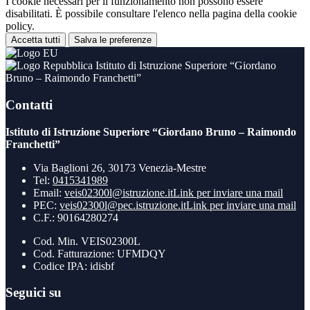
I cookie necessari per il funzionamento non possono essere
disabilitati. È possibile consultare l'elenco nella pagina della cookie
policy.
Accetta tutti
Salva le preferenze
Istituto di Istruzione Superiore “Giordano
Bruno – Raimondo Franchetti”
Contatti
Istituto di Istruzione Superiore “Giordano Bruno – Raimondo
Franchetti”
Via Baglioni 26, 30173 Venezia-Mestre
Tel:
0415341989
Email:
veis02300l@istruzione.it
Link per inviare una mail
PEC:
veis02300l@pec.istruzione.it
Link per inviare una mail
C.F.: 90164280274
Cod. Min. VEIS02300L
Cod. Fatturazione: UFMDQY
Codice IPA: idisbf
Seguici su