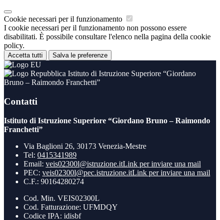
Cookie necessari per il funzionamento
I cookie necessari per il funzionamento non possono essere
disabilitati. È possibile consultare l'elenco nella pagina della cookie
policy.
Accetta tutti
Salva le preferenze
Istituto di Istruzione Superiore “Giordano
Bruno – Raimondo Franchetti”
Contatti
Istituto di Istruzione Superiore “Giordano Bruno – Raimondo
Franchetti”
Via Baglioni 26, 30173 Venezia-Mestre
Tel:
0415341989
Email:
veis02300l@istruzione.it
Link per inviare una mail
PEC:
veis02300l@pec.istruzione.it
Link per inviare una mail
C.F.: 90164280274
Cod. Min. VEIS02300L
Cod. Fatturazione: UFMDQY
Codice IPA: idisbf