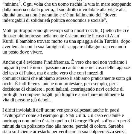
“minima”. Ogni volta che un uomo rischia la vita in mare scappando
dalla miseria o dalla guerra, il suo diritto inviolabile alla vita e alla
dignità umana non è garantito e c’è un fallimento dei “doveri
inderogabili di solidarietà politica economica e sociale”.
Molti purtroppo sono gli esempi sotto i nostri occhi. Quello che ci è
rimasto più impresso nella mente è sicuramente il caso di Alan
Kurdi, il bambino trovato morto su una spiaggia della Turchia, dopo
aver tentato con la sua famiglia di scappare dalla guerra, cercando
un posto dove vivere.
Anche qui è evidente l’indifferenza. È vero che noi non vediamo i
migranti perché non ci passano accanto come nel caso delle ragazze
del testo di Pahor, ma è anche vero che con i mezzi di
comunicazioni che abbiamo adesso li abbiamo praticamente sotto gli
occhi. È indifferenza anche non protestare, per esempio, per la
decisione di chiudere i porti italiani, costringendo navi cariche di
profughi a compiere tragitti più lunghi e a rischiare inutilmente la
vita di persone già deboli.
I diritti inviolabili dell’uomo vengono calpestati anche in paesi
“sviluppati” come ad esempio gli Stati Uniti. Un caso eclatante e
purtroppo non unico è stato quello di George Floyd, soffocato per 8
minuti da un poliziotto fino alla morte, perché di colore. Sarebbe
stato sufficiente arrestarlo per verificare la sua colpevolezza senza