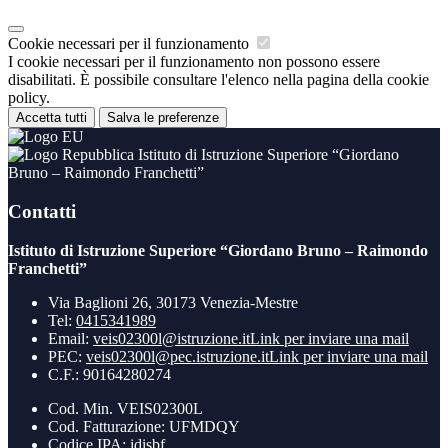
Cookie necessari per il funzionamento
I cookie necessari per il funzionamento non possono essere
disabilitati. È possibile consultare l'elenco nella pagina della cookie
policy.
Accetta tutti
Salva le preferenze
Istituto di Istruzione Superiore “Giordano
Bruno – Raimondo Franchetti”
Contatti
Istituto di Istruzione Superiore “Giordano Bruno – Raimondo
Franchetti”
Via Baglioni 26, 30173 Venezia-Mestre
Tel:
0415341989
Email:
veis02300l@istruzione.it
Link per inviare una mail
PEC:
veis02300l@pec.istruzione.it
Link per inviare una mail
C.F.: 90164280274
Cod. Min. VEIS02300L
Cod. Fatturazione: UFMDQY
Codice IPA: idisbf