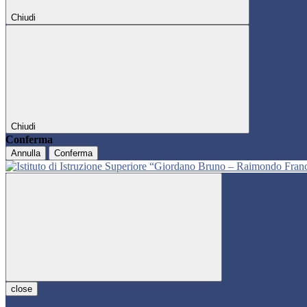
Chiudi
Chiudi
Conferma
Annulla
Conferma
close