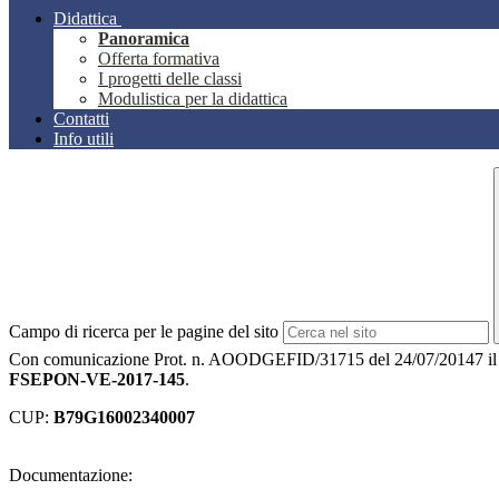
Didattica
Panoramica
Offerta formativa
I progetti delle classi
Modulistica per la didattica
Contatti
Info utili
Campo di ricerca per le pagine del sito
Con comunicazione Prot. n. AOODGEFID/31715 del 24/07/20147 il MIUR h
FSEPON-VE-2017-145
.
CUP:
B79G16002340007
Documentazione: