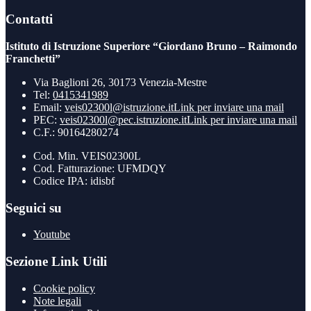
Contatti
Istituto di Istruzione Superiore “Giordano Bruno – Raimondo
Franchetti”
Via Baglioni 26, 30173 Venezia-Mestre
Tel:
0415341989
Email:
veis02300l@istruzione.it
Link per inviare una mail
PEC:
veis02300l@pec.istruzione.it
Link per inviare una mail
C.F.: 90164280274
Cod. Min. VEIS02300L
Cod. Fatturazione: UFMDQY
Codice IPA: idisbf
Seguici su
Youtube
Sezione Link Utili
Cookie policy
Note legali