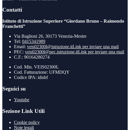
Contatti
Istituto di Istruzione Superiore “Giordano Bruno – Raimondo
Franchetti”
Via Baglioni 26, 30173 Venezia-Mestre
Tel:
0415341989
Email:
veis02300l@istruzione.it
Link per inviare una mail
PEC:
veis02300l@pec.istruzione.it
Link per inviare una mail
C.F.: 90164280274
Cod. Min. VEIS02300L
Cod. Fatturazione: UFMDQY
Codice IPA: idisbf
Seguici su
Youtube
Sezione Link Utili
Cookie policy
Note legali