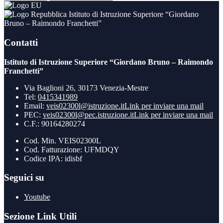
Istituto di Istruzione Superiore “Giordano
Bruno – Raimondo Franchetti”
Contatti
Istituto di Istruzione Superiore “Giordano Bruno – Raimondo
Franchetti”
Via Baglioni 26, 30173 Venezia-Mestre
Tel:
0415341989
Email:
veis02300l@istruzione.it
Link per inviare una mail
PEC:
veis02300l@pec.istruzione.it
Link per inviare una mail
C.F.: 90164280274
Cod. Min. VEIS02300L
Cod. Fatturazione: UFMDQY
Codice IPA: idisbf
Seguici su
Youtube
Sezione Link Utili