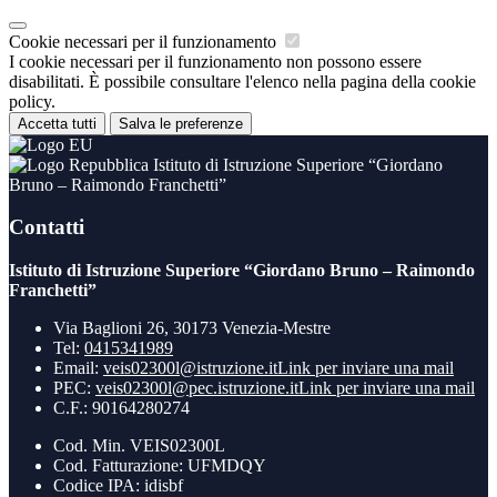
Cookie necessari per il funzionamento
I cookie necessari per il funzionamento non possono essere
disabilitati. È possibile consultare l'elenco nella pagina della cookie
policy.
Accetta tutti
Salva le preferenze
Istituto di Istruzione Superiore “Giordano
Bruno – Raimondo Franchetti”
Contatti
Istituto di Istruzione Superiore “Giordano Bruno – Raimondo
Franchetti”
Via Baglioni 26, 30173 Venezia-Mestre
Tel:
0415341989
Email:
veis02300l@istruzione.it
Link per inviare una mail
PEC:
veis02300l@pec.istruzione.it
Link per inviare una mail
C.F.: 90164280274
Cod. Min. VEIS02300L
Cod. Fatturazione: UFMDQY
Codice IPA: idisbf