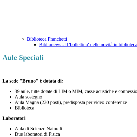
Biblioteca Franchetti
Biblionews - Il 'bollettino' delle novità in bibliotec
Aule Speciali
La sede "Bruno" è dotata di:
39 aule, tutte dotate di LIM o MIM, casse acustiche e connessio
Aula sostegno
Aula Magna (230 posti), predisposta per video-conferenze
Biblioteca
Laboratori
Aula di Scienze Naturali
Due laboratori di Fisica