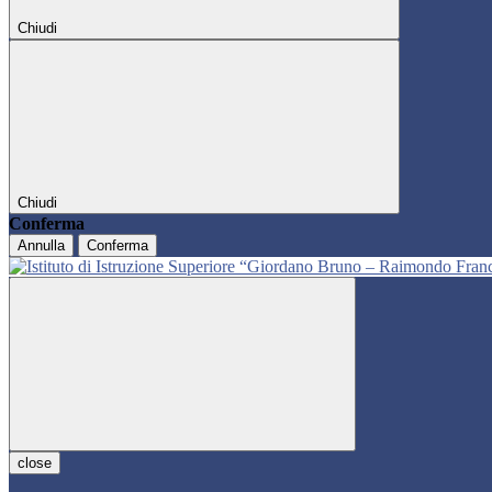
Chiudi
Chiudi
Conferma
Annulla
Conferma
close