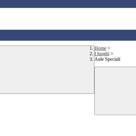
Home
>
I luoghi
>
Aule Speciali