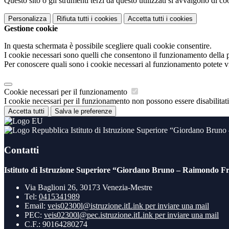
Questo sito o gli strumenti terzi da questo utilizzati si avvalgono di coo
Personalizza
Rifiuta tutti
i cookies
Accetta tutti
i cookies
Gestione cookie
In questa schermata è possibile scegliere quali cookie consentire.
I cookie necessari sono quelli che consentono il funzionamento della pi
Per conoscere quali sono i cookie necessari al funzionamento potete v
Cookie necessari per il funzionamento
I cookie necessari per il funzionamento non possono essere disabilitati.
Accetta tutti
Salva le preferenze
Istituto di Istruzione Superiore “Giordano Brun
Contatti
Istituto di Istruzione Superiore “Giordano Bruno – Raimondo Fr
Via Baglioni 26, 30173 Venezia-Mestre
Tel:
0415341989
Email:
veis02300l@istruzione.it
Link per inviare una mail
PEC:
veis02300l@pec.istruzione.it
Link per inviare una mail
C.F.: 90164280274