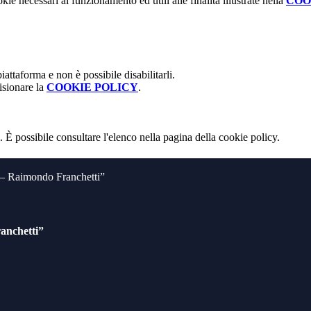
kie necessari al funzionamento ed utili alle finalità illustrate nella
COO
attaforma e non è possibile disabilitarli.
isionare la
COOKIE POLICY
.
 È possibile consultare l'elenco nella pagina della cookie policy.
o – Raimondo Franchetti”
anchetti”