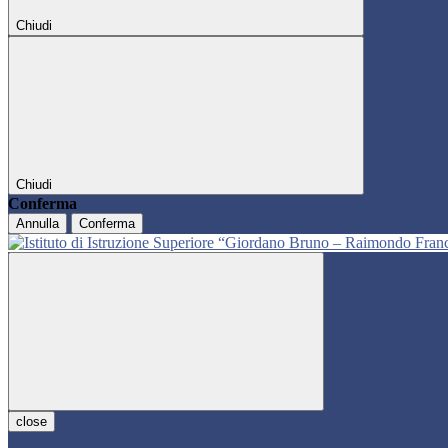
Chiudi
Chiudi
Conferma
Annulla
Conferma
close