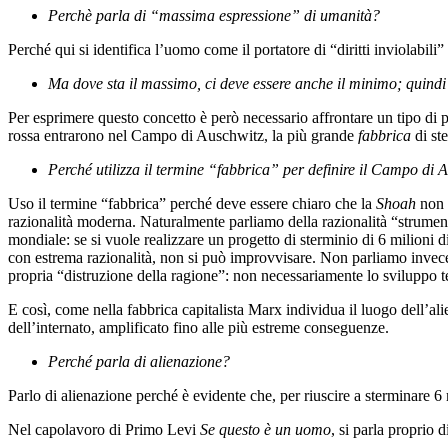
Perchè parla di “massima espressione” di umanità?
Perché qui si identifica l’uomo come il portatore di “diritti inviolabili
Ma dove sta il massimo, ci deve essere anche il minimo; quindi
Per esprimere questo concetto è però necessario affrontare un tipo di p
rossa entrarono nel Campo di Auschwitz, la più grande
fabbrica
di st
Perché utilizza il termine “fabbrica” per definire il Campo di 
Uso il termine “fabbrica” perché deve essere chiaro che la
Shoah
non 
razionalità moderna. Naturalmente parliamo della razionalità “strumenta
mondiale: se si vuole realizzare un progetto di sterminio di 6 milioni d
con estrema razionalità, non si può improvvisare. Non parliamo invece d
propria “distruzione della ragione”: non necessariamente lo sviluppo 
E così, come nella fabbrica capitalista Marx individua il luogo dell’al
dell’internato, amplificato fino alle più estreme conseguenze.
Perché parla di alienazione?
Parlo di alienazione perché è evidente che, per riuscire a sterminare 6
Nel capolavoro di Primo Levi
Se questo è un uomo
, si parla proprio 