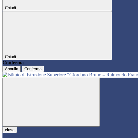
Chiudi
Chiudi
Conferma
Annulla
Conferma
close