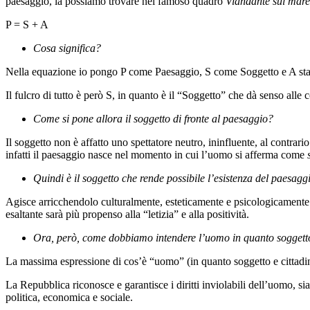
paesaggio, la possiamo trovare nel famoso quadro
Viandante sul mare
P = S + A
Cosa significa?
Nella equazione io pongo P come Paesaggio, S come Soggetto e A sta 
Il fulcro di tutto è però S, in quanto è il “Soggetto” che dà senso alle 
Come si pone allora il soggetto di fronte al paesaggio?
Il soggetto non è affatto uno spettatore neutro, ininfluente, al contrar
infatti il paesaggio nasce nel momento in cui l’uomo si afferma come
Quindi è il soggetto che rende possibile l’esistenza del paesag
Agisce arricchendolo culturalmente, esteticamente e psicologicamente.
esaltante sarà più propenso alla “letizia” e alla positività.
Ora, però, come dobbiamo intendere l’uomo in quanto soggett
La massima espressione di cos’è “uomo” (in quanto soggetto e cittadino
La Repubblica riconosce e garantisce i diritti inviolabili dell’uomo, si
politica, economica e sociale.