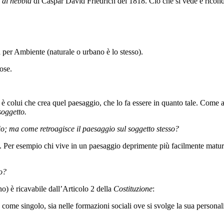
 di nebbia
di Caspar David Friedrich del 1818. Ciò che si vede è ricond
per Ambiente (naturale o urbano è lo stesso).
cose.
io è colui che crea quel paesaggio, che lo fa essere in quanto tale. Come 
soggetto.
gio; ma come retroagisce il paesaggio sul soggetto stesso?
 Per esempio chi vive in un paesaggio deprimente più facilmente maturer
o?
) è ricavabile dall’Articolo 2 della
Costituzione
:
a come singolo, sia nelle formazioni sociali ove si svolge la sua personal