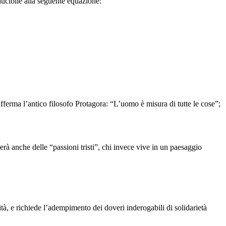
ucibile alla seguente equazione:
afferma l’antico filosofo Protagora: “L’uomo è misura di tutte le cose”;
à anche delle “passioni tristi”, chi invece vive in un paesaggio
ità, e richiede l’adempimento dei doveri inderogabili di solidarietà