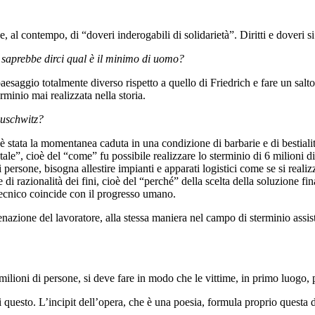
” e, al contempo, di “doveri inderogabili di solidarietà”. Diritti e doveri
 saprebbe dirci qual è il minimo di uomo?
aesaggio totalmente diverso rispetto a quello di Friedrich e fare un sal
erminio mai realizzata nella storia.
Auschwitz?
è stata la momentanea caduta in una condizione di barbarie e di bestialit
le”, cioè del “come” fu possibile realizzare lo sterminio di 6 milioni d
i persone, bisogna allestire impianti e apparati logistici come se si reali
i razionalità dei fini, cioè del “perché” della scelta della soluzione fin
tecnico coincide con il progresso umano.
ienazione del lavoratore, alla stessa maniera nel campo di sterminio assi
 milioni di persone, si deve fare in modo che le vittime, in primo luogo,
di questo. L’incipit dell’opera, che è una poesia, formula proprio quest