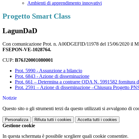
Ambienti di apprendimento innovativi
Progetto Smart Class
LagunDaD
Con comunicazione Prot. n. A00DGEFID/11978 del 15/06/2020 il MIUR ha
FSEPON-VE-1028764.
CUP:
B76J20001080001
Prot. 5990 - Assunzione a bilancio
Prot. 6843 - Azione di disseminazione
Prot. 661 – Determina a contrarre ODA N. 5991582 fornitura di 
Prot. 2591 – Azione di disseminazione –Chiusura Progetto PNS
Notizie
Questo sito o gli strumenti terzi da questo utilizzati si avvalgono di coo
Personalizza
Rifiuta tutti
i cookies
Accetta tutti
i cookies
Gestione cookie
In questa schermata è possibile scegliere quali cookie consentire.