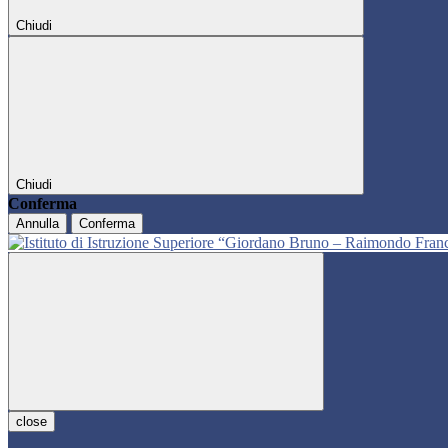
Chiudi
Chiudi
Conferma
Annulla
Conferma
close