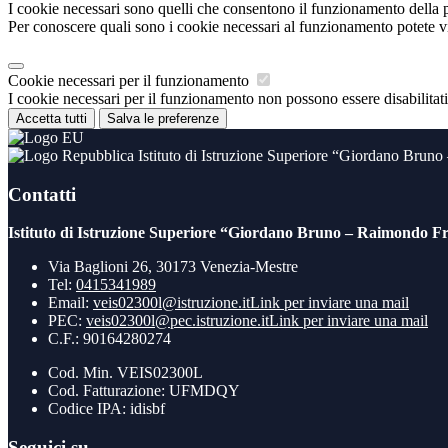
I cookie necessari sono quelli che consentono il funzionamento della pi
Per conoscere quali sono i cookie necessari al funzionamento potete v
Cookie necessari per il funzionamento
I cookie necessari per il funzionamento non possono essere disabilitati.
Accetta tutti
Salva le preferenze
Istituto di Istruzione Superiore “Giordano Brun
Contatti
Istituto di Istruzione Superiore “Giordano Bruno – Raimondo Fr
Via Baglioni 26, 30173 Venezia-Mestre
Tel:
0415341989
Email:
veis02300l@istruzione.it
Link per inviare una mail
PEC:
veis02300l@pec.istruzione.it
Link per inviare una mail
C.F.: 90164280274
Cod. Min. VEIS02300L
Cod. Fatturazione: UFMDQY
Codice IPA: idisbf
Seguici su