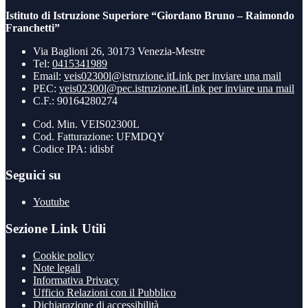
Istituto di Istruzione Superiore “Giordano Bruno – Raimondo
Franchetti”
Via Baglioni 26, 30173 Venezia-Mestre
Tel:
0415341989
Email:
veis02300l@istruzione.it
Link per inviare una mail
PEC:
veis02300l@pec.istruzione.it
Link per inviare una mail
C.F.: 90164280274
Cod. Min. VEIS02300L
Cod. Fatturazione: UFMDQY
Codice IPA: idisbf
Seguici su
Youtube
Sezione Link Utili
Cookie policy
Note legali
Informativa Privacy
Ufficio Relazioni con il Pubblico
Dichiarazione di accessibilità