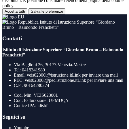
disabilitati. È possibile consultare l'elenco nella pagina della cookie
policy.
Accetta tutti
Salva le preferenze
Istituto di Istruzione Superiore “Giordano
Bruno – Raimondo Franchetti”
Contatti
Istituto di Istruzione Superiore “Giordano Bruno – Raimondo
Franchetti”
Via Baglioni 26, 30173 Venezia-Mestre
Tel:
0415341989
Email:
veis02300l@istruzione.it
Link per inviare una mail
PEC:
veis02300l@pec.istruzione.it
Link per inviare una mail
C.F.: 90164280274
Cod. Min. VEIS02300L
Cod. Fatturazione: UFMDQY
Codice IPA: idisbf
Seguici su
Youtube