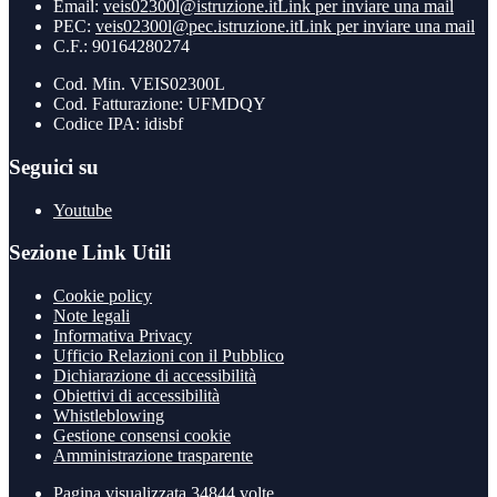
Email:
veis02300l@istruzione.it
Link per inviare una mail
PEC:
veis02300l@pec.istruzione.it
Link per inviare una mail
C.F.: 90164280274
Cod. Min. VEIS02300L
Cod. Fatturazione: UFMDQY
Codice IPA: idisbf
Seguici su
Youtube
Sezione Link Utili
Cookie policy
Note legali
Informativa Privacy
Ufficio Relazioni con il Pubblico
Dichiarazione di accessibilità
Obiettivi di accessibilità
Whistleblowing
Gestione consensi cookie
Amministrazione trasparente
Pagina visualizzata
34844
volte