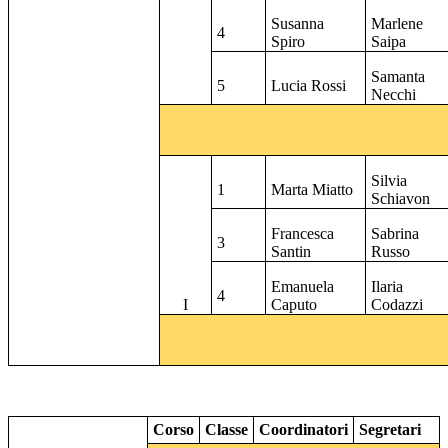
Susanna
Marlene
4
Spiro
Saipa
Samanta
5
Lucia Rossi
Necchi
Silvia
1
Marta Miatto
Schiavon
Francesca
Sabrina
3
Santin
Russo
Emanuela
Ilaria
4
I
Caputo
Codazzi
Corso
Classe
Coordinatori
Segretari