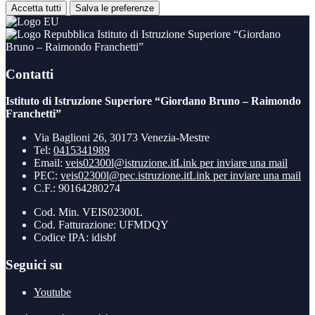
Accetta tutti
Salva le preferenze
Istituto di Istruzione Superiore “Giordano
Bruno – Raimondo Franchetti”
Contatti
Istituto di Istruzione Superiore “Giordano Bruno – Raimondo
Franchetti”
Via Baglioni 26, 30173 Venezia-Mestre
Tel:
0415341989
Email:
veis02300l@istruzione.it
Link per inviare una mail
PEC:
veis02300l@pec.istruzione.it
Link per inviare una mail
C.F.: 90164280274
Cod. Min. VEIS02300L
Cod. Fatturazione: UFMDQY
Codice IPA: idisbf
Seguici su
Youtube