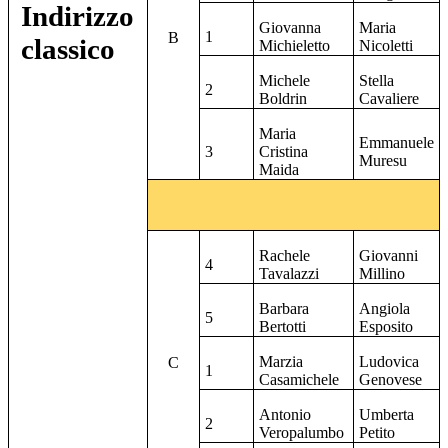
Indirizzo
Giovanna
Maria
1
B
classico
Michieletto
Nicoletti
Michele
Stella
2
Boldrin
Cavaliere
Maria
Emmanuele
3
Cristina
Muresu
Maida
Rachele
Giovanni
4
Tavalazzi
Millino
Barbara
Angiola
5
Bertotti
Esposito
Marzia
Ludovica
C
1
Casamichele
Genovese
Antonio
Umberta
2
Veropalumbo
Petito