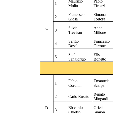
Maurizio
Paolo
1
Molin
Ticozzi
Francesco
Simona
2
Giosa
Tortora
Silvia
Anna
C
3
Trevisan
Milione
Sergio
Francesco
4
Boschin
Cirrone
Stefano
Elisa
5
Sangiorgio
Bonetto
Fabio
Emanuela
1
Coronin
Scarpa
Renato
2
Carlo Rosato
Mingardi
Riccardo
Orietta
D
3
Chieffo
Simion