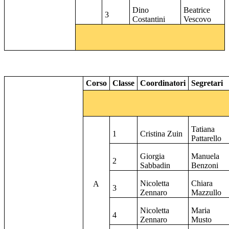
Dino
Beatrice
3
Costantini
Vescovo
Corso
Classe
Coordinatori
Segretari
Tatiana
1
Cristina Zuin
Pattarello
Giorgia
Manuela
2
Sabbadin
Benzoni
Nicoletta
Chiara
A
3
Zennaro
Mazzullo
Nicoletta
Maria
4
Zennaro
Musto