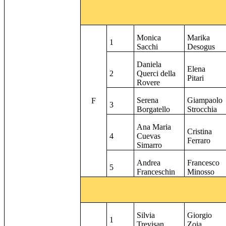
Monica
Marika
1
Sacchi
Desogus
Daniela
Elena
2
Querci della
Pitari
Rovere
Serena
Giampaolo
F
3
Borgatello
Strocchia
Ana Maria
Cristina
4
Cuevas
Ferraro
Simarro
Andrea
Francesco
5
Franceschin
Minosso
Silvia
Giorgio
1
Trevisan
Zoia