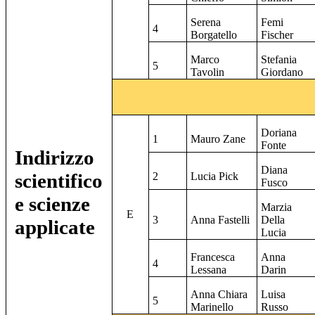
Serena
Femi
4
Borgatello
Fischer
Marco
Stefania
5
Tavolin
Giordano
Doriana
1
Mauro Zane
Fonte
Indirizzo
Diana
scientifico
2
Lucia Pick
Fusco
e scienze
Marzia
E
3
Anna Fastelli
Della
applicate
Lucia
Francesca
Anna
4
Lessana
Darin
Anna Chiara
Luisa
5
Marinello
Russo