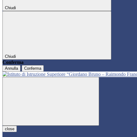
Chiudi
Chiudi
Conferma
Annulla
Conferma
close