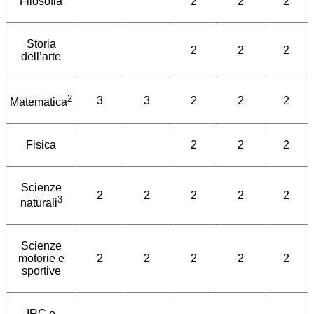
Filosofia
2
2
2
Storia
2
2
2
dell’arte
2
3
3
2
2
2
Matematica
Fisica
2
2
2
Scienze
2
2
2
2
2
3
naturali
Scienze
motorie e
2
2
2
2
2
sportive
IRC o