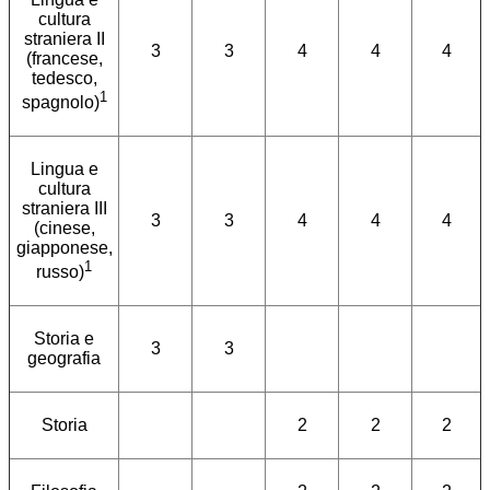
cultura
straniera II
3
3
4
4
4
(francese,
tedesco,
1
spagnolo)
Lingua e
cultura
straniera III
3
3
4
4
4
(cinese,
giapponese,
1
russo)
Storia e
3
3
geografia
Storia
2
2
2