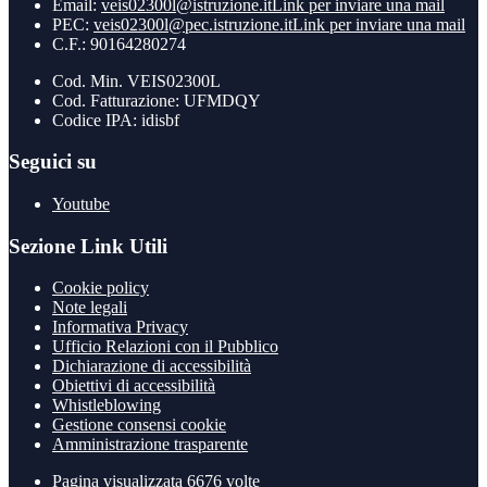
Email:
veis02300l@istruzione.it
Link per inviare una mail
PEC:
veis02300l@pec.istruzione.it
Link per inviare una mail
C.F.: 90164280274
Cod. Min. VEIS02300L
Cod. Fatturazione: UFMDQY
Codice IPA: idisbf
Seguici su
Youtube
Sezione Link Utili
Cookie policy
Note legali
Informativa Privacy
Ufficio Relazioni con il Pubblico
Dichiarazione di accessibilità
Obiettivi di accessibilità
Whistleblowing
Gestione consensi cookie
Amministrazione trasparente
Pagina visualizzata
6676
volte