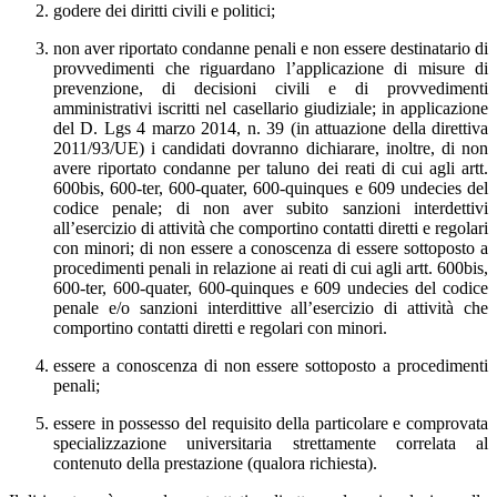
godere dei diritti civili e politici;
non aver riportato condanne penali e non essere destinatario di
provvedimenti che riguardano l’applicazione di misure di
prevenzione, di decisioni civili e di provvedimenti
amministrativi iscritti nel casellario giudiziale; in applicazione
del D. Lgs 4 marzo 2014, n. 39 (in attuazione della direttiva
2011/93/UE) i candidati dovranno dichiarare, inoltre, di non
avere riportato condanne per taluno dei reati di cui agli artt.
600bis, 600-ter, 600-quater, 600-quinques e 609 undecies del
codice penale; di non aver subito sanzioni interdettivi
all’esercizio di attività che comportino contatti diretti e regolari
con minori; di non essere a conoscenza di essere sottoposto a
procedimenti penali in relazione ai reati di cui agli artt. 600bis,
600-ter, 600-quater, 600-quinques e 609 undecies del codice
penale e/o sanzioni interdittive all’esercizio di attività che
comportino contatti diretti e regolari con minori.
essere a conoscenza di non essere sottoposto a procedimenti
penali;
essere in possesso del requisito della particolare e comprovata
specializzazione
universitaria strettamente correlata al
contenuto della prestazione (qualora richiesta).