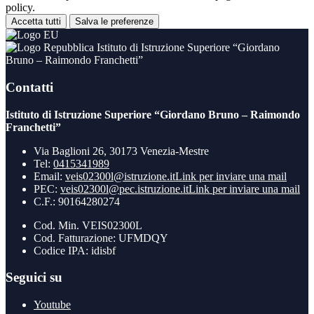
policy.
Accetta tutti
Salva le preferenze
Istituto di Istruzione Superiore “Giordano
Bruno – Raimondo Franchetti”
Contatti
Istituto di Istruzione Superiore “Giordano Bruno – Raimondo
Franchetti”
Via Baglioni 26, 30173 Venezia-Mestre
Tel:
0415341989
Email:
veis02300l@istruzione.it
Link per inviare una mail
PEC:
veis02300l@pec.istruzione.it
Link per inviare una mail
C.F.: 90164280274
Cod. Min. VEIS02300L
Cod. Fatturazione: UFMDQY
Codice IPA: idisbf
Seguici su
Youtube