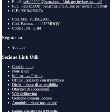
Email:
veis02300l@istruzione.it
Link per inviare una mail
PEC:
veis02300l@pec.istruzione.it
Link per inviare una mail
C.F.: 90164280274
Cod. Min. VEIS02300L
Cod. Fatturazione: UFMDQY
Codice IPA: idisbf
Seguici su
Youtube
Sezione Link Utili
Cookie policy
Note legali
Informativa Privacy
Ufficio Relazioni con il Pubblico
Dichiarazione di accessibilità
Obiettivi di accessibilità
Whistleblowing
Gestione consensi cookie
Amministrazione trasparente
Pagina visualizzata
939
volte